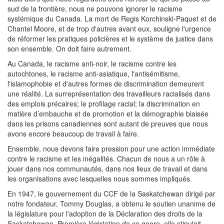
sud de la frontière, nous ne pouvons ignorer le racisme
systémique du Canada. La mort de Regis Korchinski-Paquet et de
Chantel Moore, et de trop d'autres avant eux, souligne l'urgence
de réformer les pratiques policières et le système de justice dans
son ensemble. On doit faire autrement.
Au Canada, le racisme anti-noir, le racisme contre les
autochtones, le racisme anti-asiatique, l'antisémitisme,
l'islamophobie et d'autres formes de discrimination demeurent
une réalité. La surreprésentation des travailleurs racialisés dans
des emplois précaires; le profilage racial; la discrimination en
matière d’embauche et de promotion et la démographie biaisée
dans les prisons canadiennes sont autant de preuves que nous
avons encore beaucoup de travail à faire.
Ensemble, nous devons faire pression pour une action immédiate
contre le racisme et les inégalités. Chacun de nous a un rôle à
jouer dans nos communautés, dans nos lieux de travail et dans
les organisations avec lesquelles nous sommes impliqués.
En 1947, le gouvernement du CCF de la Saskatchewan dirigé par
notre fondateur, Tommy Douglas, a obtenu le soutien unanime de
la législature pour l'adoption de la Déclaration des droits de la
Saskatchewan. Première législation de ce genre, elle stipulait