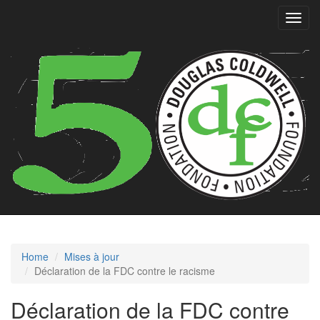
Toggl
navig
Home
Mises à jour
Déclaration de la FDC contre le racisme
Déclaration de la FDC contre